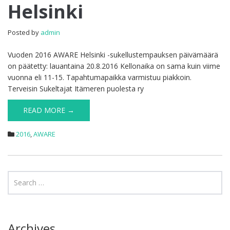
Helsinki
AWARE
Helsinki
Posted by
admin
Vuoden 2016 AWARE Helsinki -sukellustempauksen päivämäärä
on päätetty: lauantaina 20.8.2016 Kellonaika on sama kuin viime
vuonna eli 11-15. Tapahtumapaikka varmistuu piakkoin.
Terveisin Sukeltajat Itämeren puolesta ry
READ MORE →
2016
,
AWARE
Archives