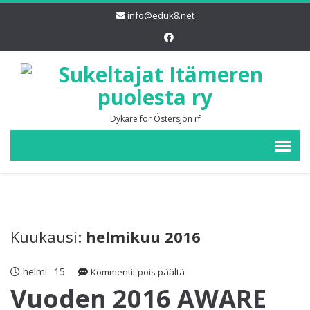
info@eduk8.net
Dykare för Östersjön rf
Kuukausi:
helmikuu 2016
helmi
15
artikkelissa
Kommentit pois päältä
Vuoden
Vuoden 2016 AWARE
2016