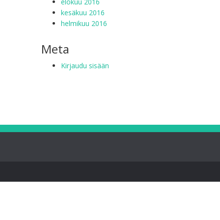
elokuu 2016
kesäkuu 2016
helmikuu 2016
Meta
Kirjaudu sisään