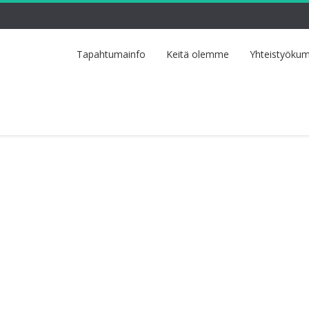
Tapahtumainfo
Keitä olemme
Yhteistyökum