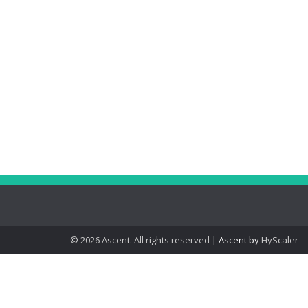
© 2026 Ascent. All rights reserved
|
Ascent by
HyScaler