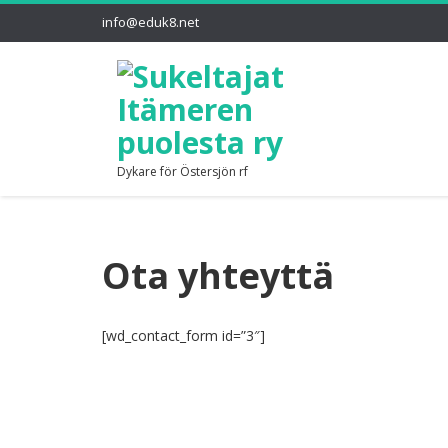
info@eduk8.net
Dykare för Östersjön rf
Ota yhteyttä
[wd_contact_form id=”3″]