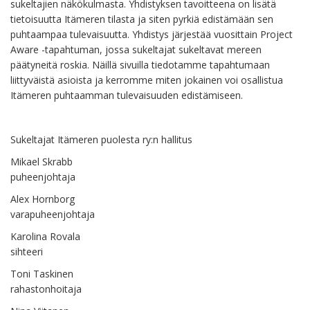
sukeltajien näkökulmasta. Yhdistyksen tavoitteena on lisätä
tietoisuutta Itämeren tilasta ja siten pyrkiä edistämään sen
puhtaampaa tulevaisuutta. Yhdistys järjestää vuosittain Project
Aware -tapahtuman, jossa sukeltajat sukeltavat mereen
päätyneitä roskia. Näillä sivuilla tiedotamme tapahtumaan
liittyväistä asioista ja kerromme miten jokainen voi osallistua
Itämeren puhtaamman tulevaisuuden edistämiseen.
Sukeltajat Itämeren puolesta ry:n hallitus
Mikael Skrabb
puheenjohtaja
Alex Hornborg
varapuheenjohtaja
Karolina Rovala
sihteeri
Toni Taskinen
rahastonhoitaja