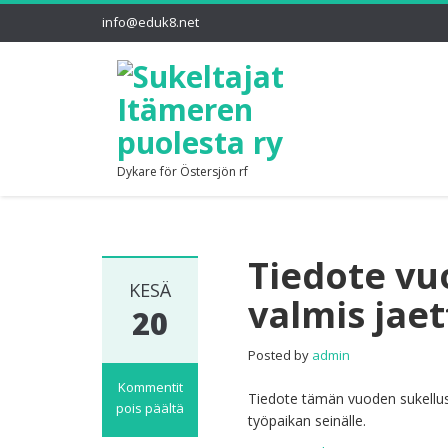
info@eduk8.net
Dykare för Östersjön rf
Tiedote v
KESÄ
valmis jae
20
Posted by
admin
Kommentit
Tiedote tämän vuoden sukellust
pois päältä
työpaikan seinälle.
artikkelissa