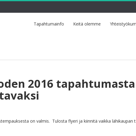
Tapahtumainfo
Keitä olemme
Yhteistyökum
uoden 2016 tapahtumasta
ttavaksi
empauksesta on valmis. Tulosta flyeri ja kiinnitä vaikka lähikaupan t