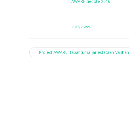
Tiedote
AWARE-tiedote 2016
vuoden
2016
tapahtumasta
on
2016
,
AWARE
valmis
jaettavaksi
Post
←
Project AWARE -tapahtuma järjestetään Vanhan
navigation